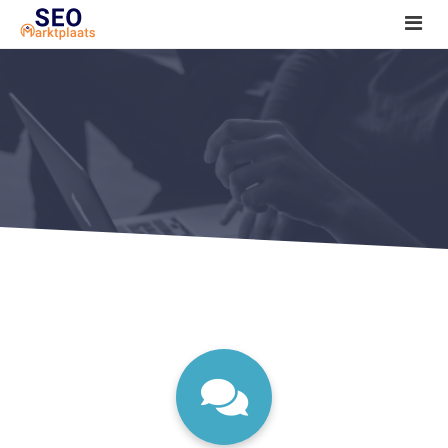
SEO tools reviews
Marketeer bij jou in de buurt?
Offerte
1. Seo voor beginners +
2. Onderzoeken +
3. Aan de slag! +