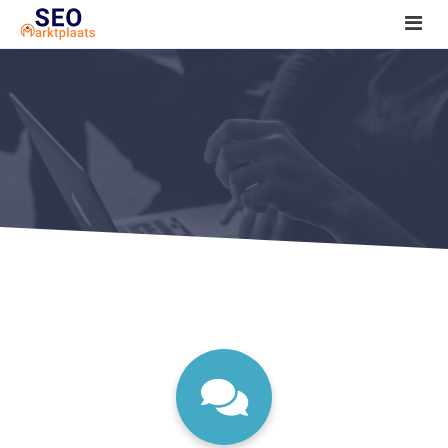
SEO tools reviews
Marketeer bij jou in de buurt?
Offerte
1. Seo voor beginners +
2. Onderzoeken +
3. Aan de slag! +