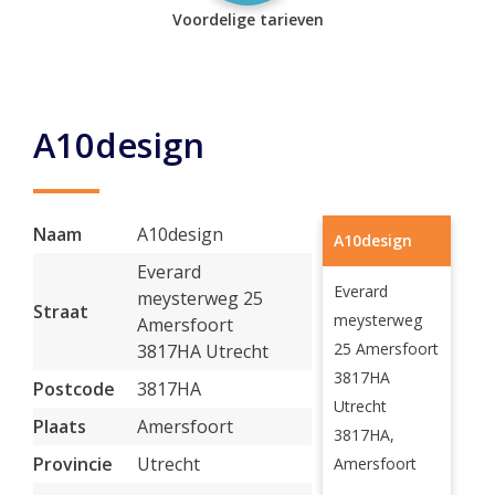
Voordelige tarieven
A10design
Naam
A10design
A10design
Everard
Everard
meysterweg 25
Straat
meysterweg
Amersfoort
25 Amersfoort
3817HA Utrecht
3817HA
Postcode
3817HA
Utrecht
Plaats
Amersfoort
3817HA,
Provincie
Utrecht
Amersfoort