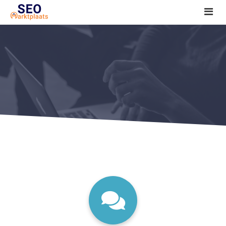
SEO tools reviews
Marketeer bij jou in de buurt?
Offerte
1. Seo voor beginners +
2. Onderzoeken +
3. Aan de slag! +