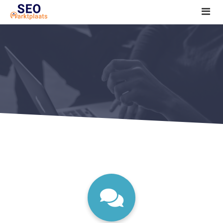
SEO tools reviews
Marketeer bij jou in de buurt?
Offerte
1. Seo voor beginners +
2. Onderzoeken +
3. Aan de slag! +