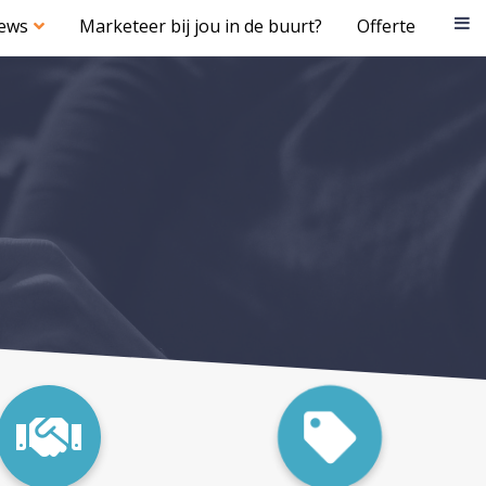
iews
Marketeer bij jou in de buurt?
Offerte