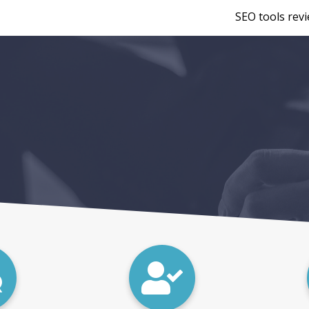
SEO tools rev