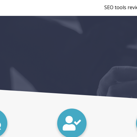
SEO tools rev