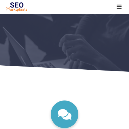
SEO tools reviews
Marketeer bij jou in de buurt?
Offerte
1. Seo voor beginners +
2. Onderzoeken +
3. Aan de slag! +