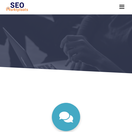
SEO tools reviews
Marketeer bij jou in de buurt?
Offerte
1. Seo voor beginners +
2. Onderzoeken +
3. Aan de slag! +