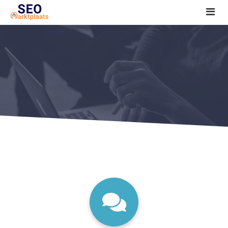
SEO tools reviews
Marketeer bij jou in de buurt?
Offerte
1. Seo voor beginners +
2. Onderzoeken +
3. Aan de slag! +