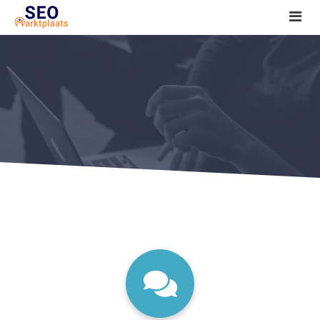
SEO tools reviews
Marketeer bij jou in de buurt?
Offerte
1. Seo voor beginners +
2. Onderzoeken +
3. Aan de slag! +