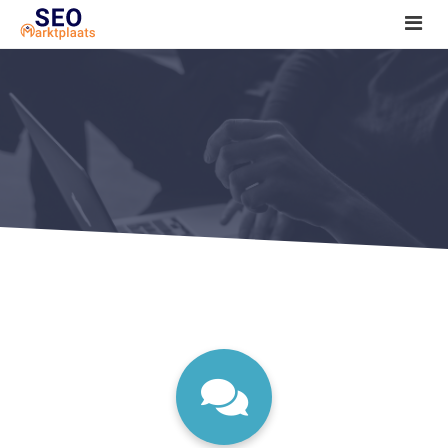
SEO tools reviews
Marketeer bij jou in de buurt?
Offerte
1. Seo voor beginners +
2. Onderzoeken +
3. Aan de slag! +