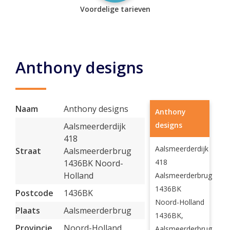
Voordelige tarieven
Anthony designs
Naam
Anthony designs
Anthony
designs
Aalsmeerderdijk
418
Aalsmeerderdijk
Straat
Aalsmeerderbrug
418
1436BK Noord-
Holland
Aalsmeerderbrug
1436BK
Postcode
1436BK
Noord-Holland
Plaats
Aalsmeerderbrug
1436BK,
Provincie
Noord-Holland
Aalsmeerderbrug