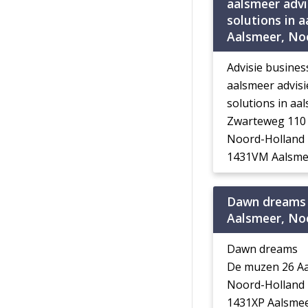
aalsmeer advi
solutions in 
Aalsmeer, No
Advisie busines
aalsmeer advisi
solutions in aa
Zwarteweg 110
Noord-Holland
1431VM Aalsme
Dawn dreams
Aalsmeer, No
Dawn dreams
De muzen 26 A
Noord-Holland
1431XP Aalsme