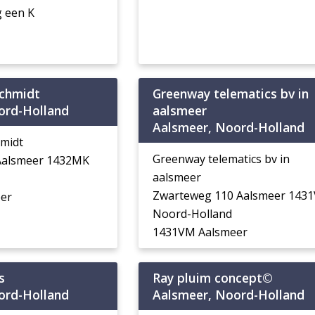
 een K
schmidt
Greenway telematics bv in
ord-Holland
aalsmeer
Aalsmeer, Noord-Holland
hmidt
Greenway telematics bv in
 Aalsmeer 1432MK
aalsmeer
Zwarteweg 110 Aalsmeer 143
er
Noord-Holland
1431VM Aalsmeer
s
Ray pluim concept©
ord-Holland
Aalsmeer, Noord-Holland