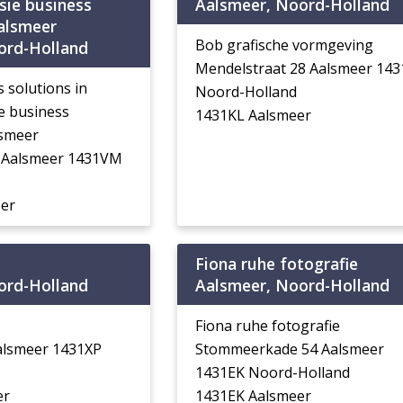
sie business
Aalsmeer, Noord-Holland
aalsmeer
Bob grafische vormgeving
ord-Holland
Mendelstraat 28 Aalsmeer 143
s solutions in
Noord-Holland
e business
1431KL Aalsmeer
lsmeer
 Aalsmeer 1431VM
er
Fiona ruhe fotografie
ord-Holland
Aalsmeer, Noord-Holland
Fiona ruhe fotografie
alsmeer 1431XP
Stommeerkade 54 Aalsmeer
1431EK Noord-Holland
er
1431EK Aalsmeer