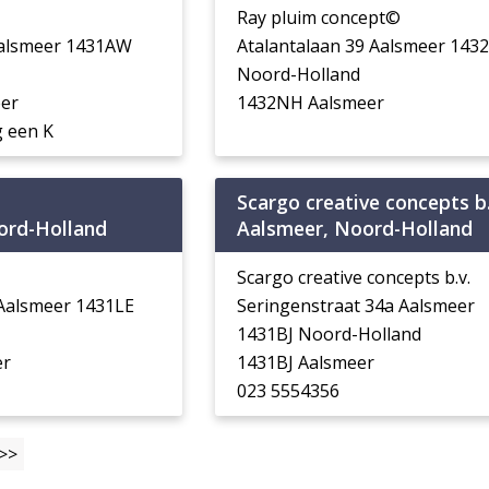
Ray pluim concept©
Aalsmeer 1431AW
Atalantalaan 39 Aalsmeer 143
Noord-Holland
er
1432NH Aalsmeer
 een K
Scargo creative concepts b.
ord-Holland
Aalsmeer, Noord-Holland
Scargo creative concepts b.v.
 Aalsmeer 1431LE
Seringenstraat 34a Aalsmeer
1431BJ Noord-Holland
er
1431BJ Aalsmeer
023 5554356
>>