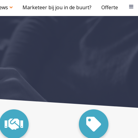
iews
Marketeer bij jou in de buurt?
Offerte