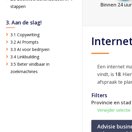
Binnen 24 uur
stappen
3. Aan de slag!
3.1 Copywriting
Interne
3.2 AI Prompts
3.3 AI voor bedrijven
3.4 Linkbuilding
3.5 Beter vindbaar in
Een internet m
zoekmachines
vindt, is
18
. Hie
afspraak te pla
Filters
Provincie en stad
Verwijder selectie
Advisie busine