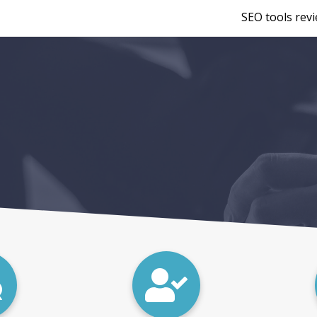
SEO tools rev