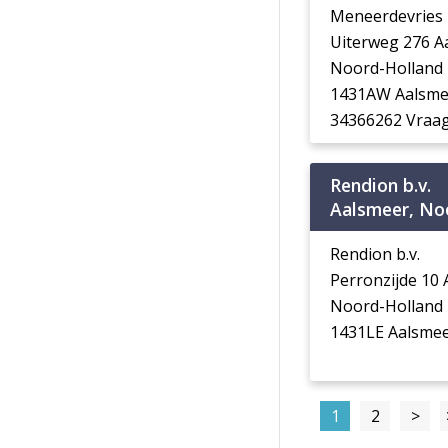
Meneerdevries
Uiterweg 276 
Noord-Holland
1431AW Aalsme
34366262 Vraag
Rendion b.v.
Aalsmeer, No
Rendion b.v.
Perronzijde 10
Noord-Holland
1431LE Aalsme
1
2
>