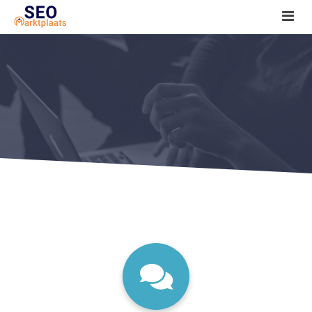
SEO tools reviews
Marketeer bij jou in de buurt?
Offerte
1. Seo voor beginners +
2. Onderzoeken +
3. Aan de slag! +