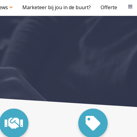
iews
Marketeer bij jou in de buurt?
Offerte