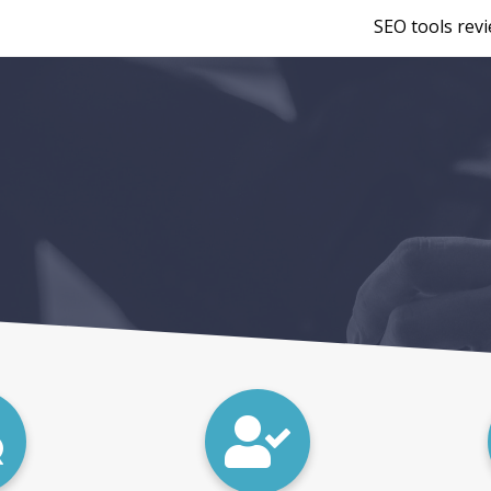
SEO tools rev