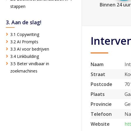
Binnen 24 uur
stappen
3. Aan de slag!
3.1 Copywriting
Interve
3.2 AI Prompts
3.3 AI voor bedrijven
3.4 Linkbuilding
3.5 Beter vindbaar in
Naam
In
zoekmachines
Straat
Ko
Postcode
70
Plaats
Ga
Provincie
Ge
Telefoon
Na
Website
ht