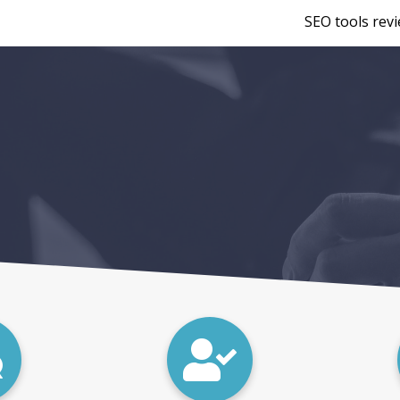
SEO tools rev