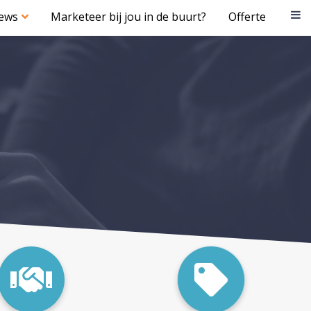
iews
Marketeer bij jou in de buurt?
Offerte