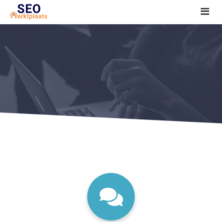
SEO tools reviews
Marketeer bij jou in de buurt?
Offerte
1. Seo voor beginners +
2. Onderzoeken +
3. Aan de slag! +