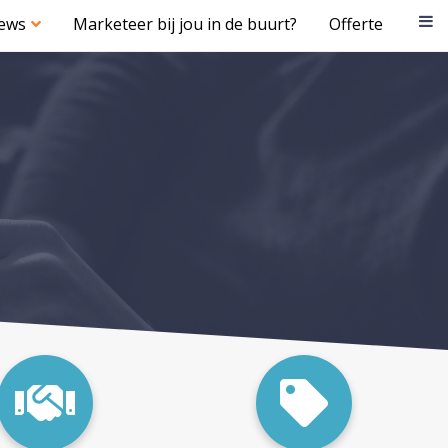
iews
Marketeer bij jou in de buurt?
Offerte