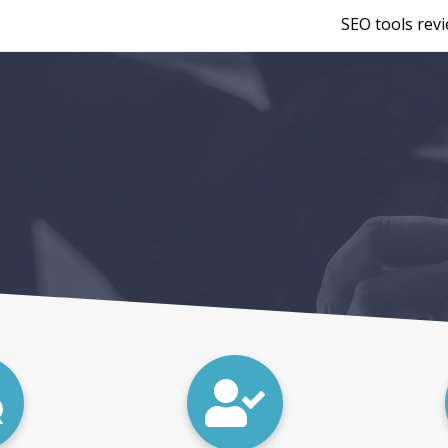
SEO tools rev