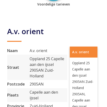
Voordelige tarieven
A.v. orient
Naam
A.v. orient
A.v. orient
Oppland 25 Capelle
Oppland 25
aan den ijssel
Straat
Capelle aan
2905AN Zuid-
den ijssel
Holland
2905AN Zuid-
Postcode
2905AN
Holland
Capelle aan den
2905AN,
Plaats
ijssel
Capelle aan
Provincie
Zuid-Holland
den ijssel