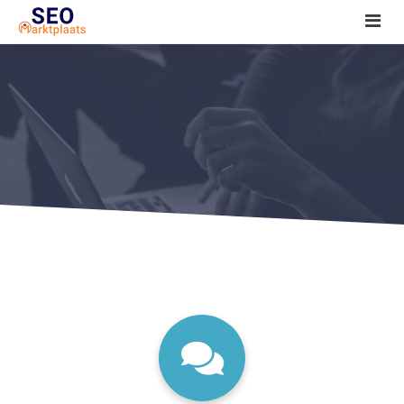
SEO tools reviews
Marketeer bij jou in de buurt?
Offerte
1. Seo voor beginners +
2. Onderzoeken +
3. Aan de slag! +