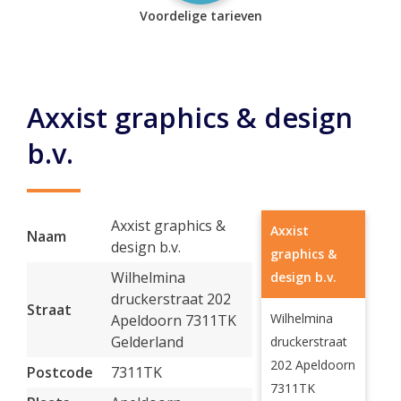
Voordelige tarieven
Axxist graphics & design
b.v.
Axxist graphics &
Axxist
Naam
design b.v.
graphics &
Wilhelmina
design b.v.
druckerstraat 202
Straat
Wilhelmina
Apeldoorn 7311TK
Gelderland
druckerstraat
202 Apeldoorn
Postcode
7311TK
7311TK