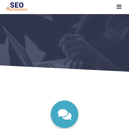
SEO tools reviews
Marketeer bij jou in de buurt?
Offerte
1. Seo voor beginners +
2. Onderzoeken +
3. Aan de slag! +