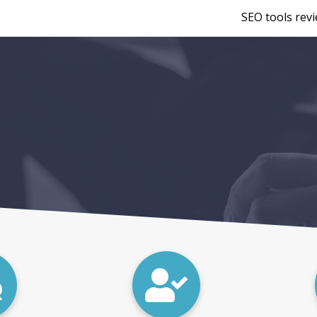
SEO tools rev