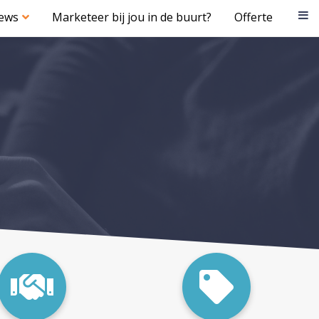
iews
Marketeer bij jou in de buurt?
Offerte