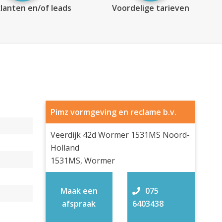
lanten en/of leads
Voordelige tarieven
Pimz vormgeving en reclame b.v.
Veerdijk 42d Wormer 1531MS Noord-
Holland
1531MS, Wormer
Maak een
075
afspraak
6403438