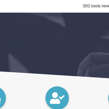
SEO tools rev