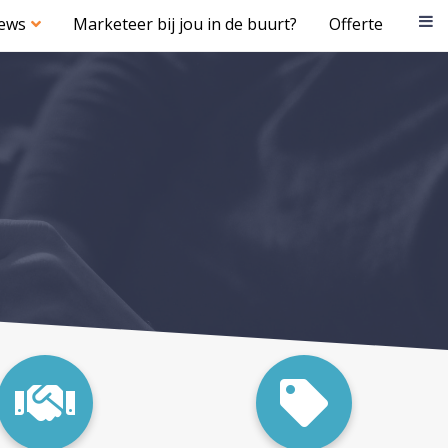
iews
Marketeer bij jou in de buurt?
Offerte