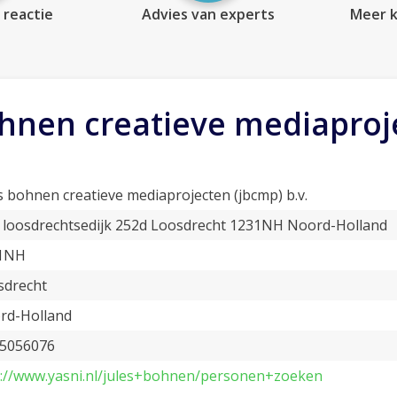
 reactie
Advies van experts
Meer k
ohnen creatieve mediaproje
s bohnen creatieve mediaprojecten (jbcmp) b.v.
 loosdrechtsedijk 252d Loosdrecht 1231NH Noord-Holland
1NH
sdrecht
rd-Holland
 5056076
p://www.yasni.nl/jules+bohnen/personen+zoeken