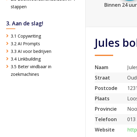
Binnen 24 uur
stappen
3. Aan de slag!
3.1 Copywriting
Jules b
3.2 AI Prompts
3.3 AI voor bedrijven
3.4 Linkbuilding
3.5 Beter vindbaar in
Naam
Jule
zoekmachines
Straat
Oud
Postcode
123
Plaats
Loo
Provincie
Noo
Telefoon
013
Website
htt