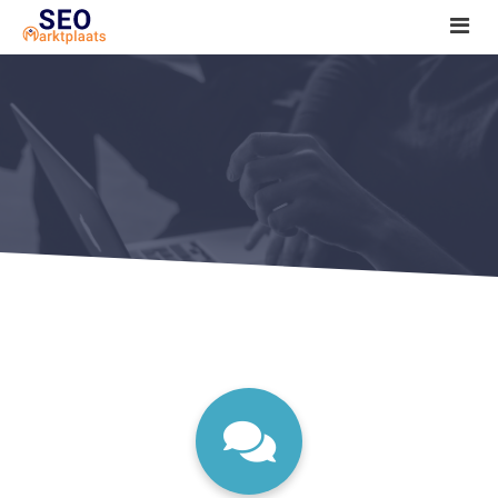
SEO tools reviews
Marketeer bij jou in de buurt?
Offerte
1. Seo voor beginners +
2. Onderzoeken +
3. Aan de slag! +