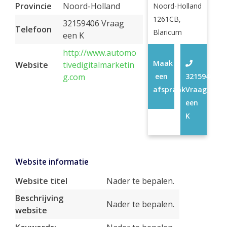
Provincie
Noord-Holland
Noord-Holland
1261CB,
32159406 Vraag
Telefoon
Blaricum
een K
http://www.automo
Maak
Website
tivedigitalmarketin
g.com
een
32159406
afspraak
Vraag
een
K
Website informatie
Website titel
Nader te bepalen.
Beschrijving
Nader te bepalen.
website