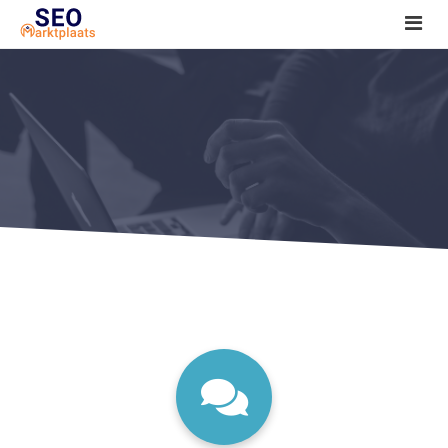
SEO tools reviews
Marketeer bij jou in de buurt?
Offerte
1. Seo voor beginners +
2. Onderzoeken +
3. Aan de slag! +