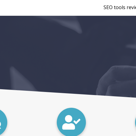
SEO tools rev