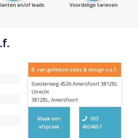
lanten en/of leads
Voordelige tarieven
f.
B. van gellekom sales & design v.o.f.
Soesterweg 452b Amersfoort 3812BL
Utrecht
3812BL, Amersfoort
Maak een
033
afspraak
4624657