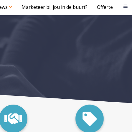
iews
Marketeer bij jou in de buurt?
Offerte