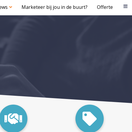
iews
Marketeer bij jou in de buurt?
Offerte