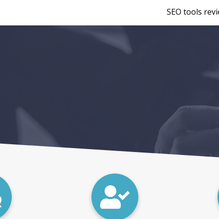
SEO tools rev